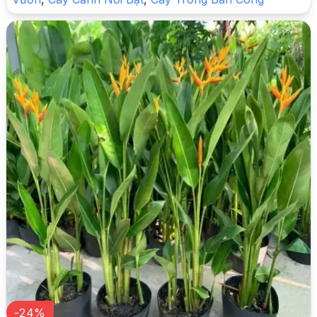
-
24
%