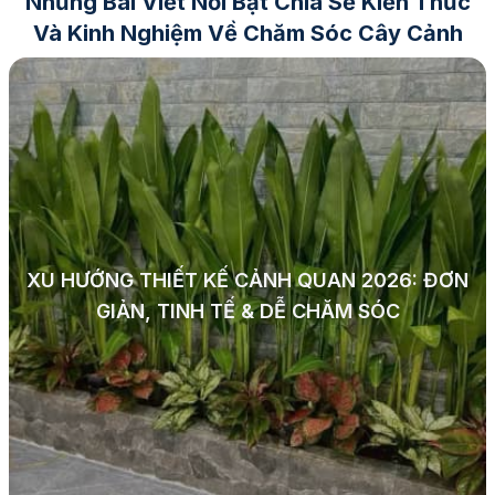
Những Bài Viết Nổi Bật Chia Sẻ Kiến Thức
Và Kinh Nghiệm Về Chăm Sóc Cây Cảnh
XU HƯỚNG THIẾT KẾ CẢNH QUAN 2026: ĐƠN
GIẢN, TINH TẾ & DỄ CHĂM SÓC