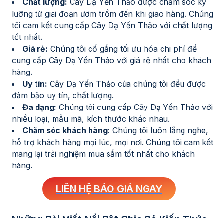
Chất lượng:
Cây Dạ Yến Thảo
được chăm sóc kỹ
lưỡng từ giai đoạn ươm trồm đến khi giao hàng. Chúng
tôi cam kết cung cấp
Cây Dạ Yến Thảo
với chất lượng
tốt nhất.
Giá rẻ:
Chúng tôi cố gắng tối ưu hóa chi phí để
cung cấp
Cây Dạ Yến Thảo
với giá rẻ nhất cho khách
hàng.
Uy tín:
Cây Dạ Yến Thảo
của chúng tôi đều được
đảm bảo uy tín, chất lượng.
Đa dạng:
Chúng tôi cung cấp
Cây Dạ Yến Thảo
với
nhiều loại, mẫu mã, kích thước khác nhau.
Chăm sóc khách hàng:
Chúng tôi luôn lắng nghe,
hỗ trợ khách hàng mọi lúc, mọi nơi. Chúng tôi cam kết
mang lại trải nghiệm mua sắm tốt nhất cho khách
hàng.
LIÊN HỆ BÁO GIÁ NGAY