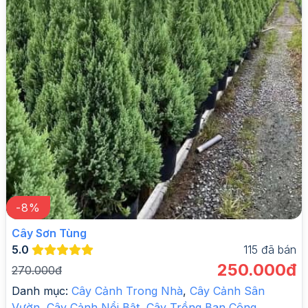
-
8
%
Cây Sơn Tùng
5.0
115
đã bán
250.000đ
270.000đ
Danh mục:
Cây Cảnh Trong Nhà
,
Cây Cảnh Sân
Vườn
,
Cây Cảnh Nổi Bật
,
Cây Trồng Ban Công