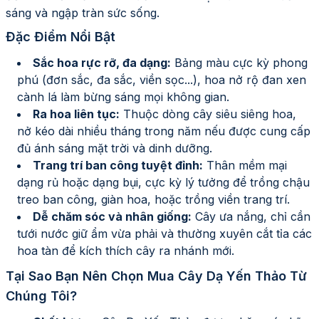
sáng và ngập tràn sức sống.
Đặc Điểm Nổi Bật
Sắc hoa rực rỡ, đa dạng
:
Bảng màu cực kỳ phong
phú (đơn sắc, đa sắc, viền sọc...), hoa nở rộ đan xen
cành lá làm bừng sáng mọi không gian.
Ra hoa liên tục
:
Thuộc dòng cây siêu siêng hoa,
nở kéo dài nhiều tháng trong năm nếu được cung cấp
đủ ánh sáng mặt trời và dinh dưỡng.
Trang trí ban công tuyệt đỉnh
:
Thân mềm mại
dạng rủ hoặc dạng bụi, cực kỳ lý tưởng để trồng chậu
treo ban công, giàn hoa, hoặc trồng viền trang trí.
Dễ chăm sóc và nhân giống
:
Cây ưa nắng, chỉ cần
tưới nước giữ ẩm vừa phải và thường xuyên cắt tỉa các
hoa tàn để kích thích cây ra nhánh mới.
Tại Sao Bạn Nên Chọn Mua
Cây Dạ Yến Thảo
Từ
Chúng Tôi?