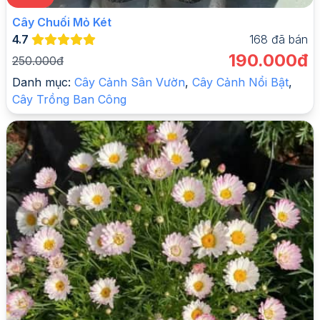
Cây Chuối Mỏ Két
4.7
168
đã bán
190.000đ
250.000đ
Danh mục:
Cây Cảnh Sân Vườn
,
Cây Cảnh Nổi Bật
,
Cây Trồng Ban Công