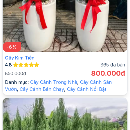
-
6
%
Cây Kim Tiền
4.8
365
đã bán
800.000đ
850.000đ
Danh mục:
Cây Cảnh Trong Nhà
,
Cây Cảnh Sân
Vườn
,
Cây Cảnh Bán Chạy
,
Cây Cảnh Nổi Bật