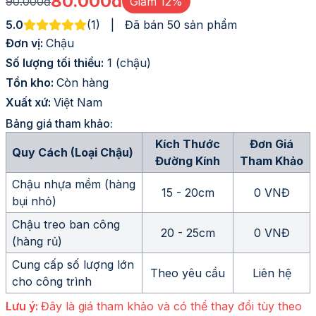
80.000đ
90.000đ
Giảm
12
%
5.0
(
1
)
|
Đã bán 50 sản phẩm
Đơn vị:
Chậu
Số lượng tối thiểu:
1 (chậu)
Tồn kho:
Còn hàng
Xuất xứ:
Việt Nam
Bảng giá tham khảo:
Kích Thước
Đơn Giá
Quy Cách (Loại Chậu)
Đường Kính
Tham Khảo
Chậu nhựa mềm (hàng
15 - 20cm
0 VNĐ
bụi nhỏ)
Chậu treo ban công
20 - 25cm
0 VNĐ
(hàng rủ)
Cung cấp số lượng lớn
Theo yêu cầu
Liên hệ
cho công trình
Lưu ý:
Đây là giá tham khảo và có thể thay đổi tùy theo