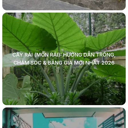
CÂY RÁI (MÔN RÁI): HƯỚNG DẪN TRỒNG,
CHĂM SÓC & BẢNG GIÁ MỚI NHẤT 2026