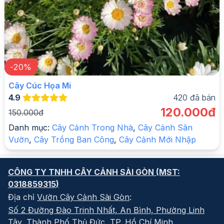
-
20
%
Cây Cúc Họa Mi
4.9
420
đã bán
120.000đ
150.000đ
Danh mục:
Cây Cảnh Trong Nhà
,
Cây Cảnh Sân
Vườn
,
Cây Trồng Ban Công
,
Cây Cảnh Mới Nhập
CÔNG TY TNHH CÂY CẢNH SÀI GÒN
(MST:
0318859315
)
Địa chỉ
Vườn Cây Cảnh Sài Gòn
:
Số 2 Đường Đào Trinh Nhất, An Bình, Phường Linh
Tây, Thành Phố Thủ Đức, TP. Hồ Chí Minh