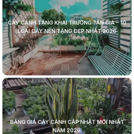
CÂY CẢNH TẶNG KHAI TRƯƠNG TÂN GIA – 10
LOÀI CÂY NÊN TẶNG ĐẸP NHẤT 2026
BẢNG GIÁ CÂY CẢNH CẬP NHẬT MỚI NHẤT
NĂM 2026.