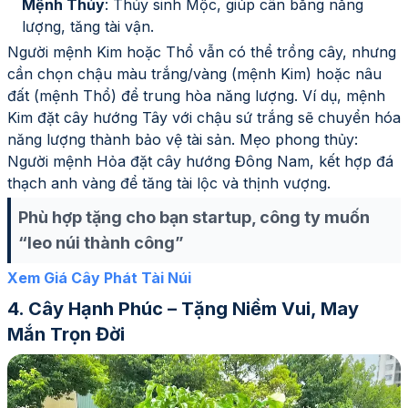
Mệnh Thủy
: Thủy sinh Mộc, giúp cân bằng năng
lượng, tăng tài vận.
Người mệnh Kim hoặc Thổ vẫn có thể trồng cây, nhưng
cần chọn chậu màu trắng/vàng (mệnh Kim) hoặc nâu
đất (mệnh Thổ) để trung hòa năng lượng. Ví dụ, mệnh
Kim đặt cây hướng Tây với chậu sứ trắng sẽ chuyển hóa
năng lượng thành bảo vệ tài sản. Mẹo phong thủy:
Người mệnh Hỏa đặt cây hướng Đông Nam, kết hợp đá
thạch anh vàng để tăng tài lộc và thịnh vượng.
Phù hợp tặng cho bạn startup, công ty muốn
“leo núi thành công”
Xem Giá Cây Phát Tài Núi
Cây Hạnh Phúc – Tặng Niềm Vui, May
Mắn Trọn Đời