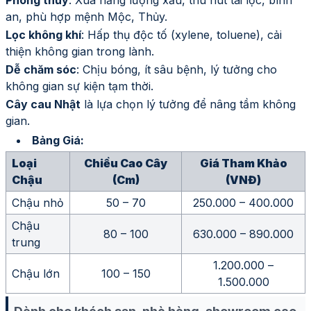
Phong thủy
: Xua năng lượng xấu, thu hút tài lộc, bình
an, phù hợp mệnh Mộc, Thủy.
Lọc không khí
: Hấp thụ độc tố (xylene, toluene), cải
thiện không gian trong lành.
Dễ chăm sóc
: Chịu bóng, ít sâu bệnh, lý tưởng cho
không gian sự kiện tạm thời.
Cây cau Nhật
là lựa chọn lý tưởng để nâng tầm không
gian.
Bảng Giá:
Loại
Chiều Cao Cây
Giá Tham Khảo
Chậu
(cm)
(VNĐ)
Chậu nhỏ
50 – 70
250.000 – 400.000
Chậu
80 – 100
630.000 – 890.000
trung
1.200.000 –
Chậu lớn
100 – 150
1.500.000