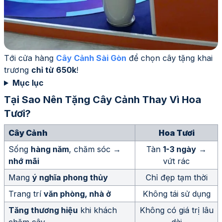
Tới cửa hàng
Cây Cảnh Sài Gòn
để chọn cây tặng khai
trương
chỉ từ 650k
!
Mục lục
Tại Sao Nên Tặng Cây Cảnh Thay Vì Hoa
Tươi?
Cây Cảnh
Hoa Tươi
Sống
hàng năm
, chăm sóc →
Tàn
1-3 ngày
→
nhớ mãi
vứt rác
Mang
ý nghĩa phong thủy
Chỉ đẹp tạm thời
Trang trí
văn phòng, nhà ở
Không tái sử dụng
Tăng thương hiệu
khi khách
Không có giá trị lâu