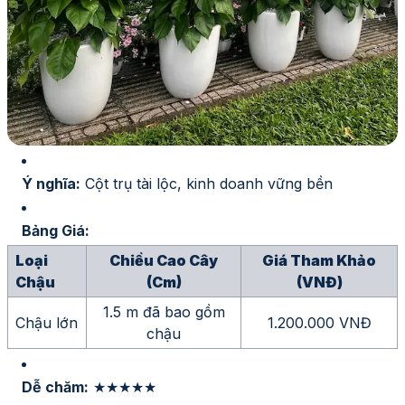
Ý nghĩa:
Cột trụ tài lộc, kinh doanh vững bền
Bảng Giá:
Loại
Chiều Cao Cây
Giá Tham Khảo
Chậu
(cm)
(VNĐ)
1.5 m đã bao gồm
Chậu lớn
1.200.000 VNĐ
chậu
Dễ chăm:
★★★★★