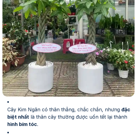
Cây Kim Ngân có thân thẳng, chắc chắn, nhưng
đặc
biệt nhất
là thân cây thường được uốn tết lại thành
hình bím tóc
.