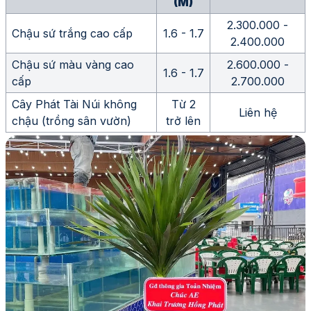
(m)
2.300.000 -
Chậu sứ trắng cao cấp
1.6 - 1.7
2.400.000
Chậu sứ màu vàng cao
2.600.000 -
1.6 - 1.7
cấp
2.700.000
Cây Phát Tài Núi không
Từ 2
Liên hệ
chậu (trồng sân vườn)
trở lên