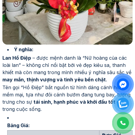
Ý nghĩa:
Lan Hồ Điệp
– được mệnh danh là
“Nữ hoàng của các
loài lan”
– không chỉ nổi bật bởi vẻ đẹp kiêu sa, thanh
khiết mà còn mang trong mình nhiều ý nghĩa sâu sắc về
may mắn, thịnh vượng và tình yêu bền chặt
.
Tên gọi
“Hồ Điệp”
bắt nguồn từ hình dáng cánh hoa
mềm mại, tựa như đôi cánh bướm đang tung bay, tượng
trưng cho sự
tái sinh, hạnh phúc và khởi đầu tốt đẹp
trong cuộc sống.
Bảng Giá: