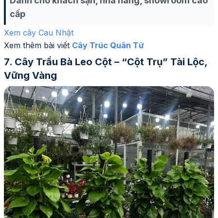
Dành cho khách sạn, nhà hàng, showroom cao
cấp
Xem cây Cau Nhật
Xem thêm bài viết
Cây Trúc Quân Tử
Cây Trầu Bà Leo Cột – “Cột Trụ” Tài Lộc,
Vững Vàng