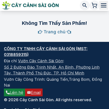
Không Tìm Thấy Sản Phẩm!
Trang chủ
CÔNG TY TNHH CÂY CẢNH SÀI GÒN
(MST:
0318859315
)
Địa chỉ
Vườn Cây Cảnh Sài Gòn
:
Số 2 Đường Đào Trinh Nhất, An Bình, Phường Linh
Tây, Thành Phố Thủ Đức, TP. Hồ Chí Minh
Vườn Cây Công Trình: Quảng Tiến,Trảng Bom, Đồng
Nai
Liên hệ
Email
© 2026 Cây Cảnh Sài Gòn. All rights reserved.